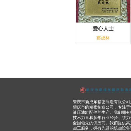
爱心人士
蔡成林
肇庆市新成东精密制造有限公司
肇庆市的精密制造公司，专注于
液压油缸配件的生产。我们拥有
技术力量和多年行业经验，致力
全国领先的供应商。我们提供高
加工服务，拥有先进的机加设备