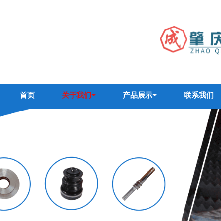
首页
关于我们
产品展示
联系我们